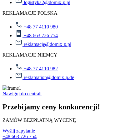
logistyka2@domix-p.pl
REKLAMACJE POLSKA
+48 77 4110 980
+48 663 726 754
reklamacje@domix-p.pl
REKLAMACJE NIEMCY
+48 77 4110 982
reklamation@domix-p.de
Nawiguj do centrali
Przebijamy ceny konkurencji!
ZAMÓW BEZPŁATNĄ WYCENĘ
Wyślij zapytanie
+48 663 726 754