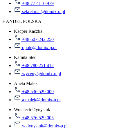
+48 77 4110 979
sekretariat@domix-p.pl
HANDEL POLSKA
Kacper Kaczka
+48 607 242 250
opole@domix-p.pl
Kamila Stec
+48 780 251 412
wyceny@domix-p.pl
Aneta Malek
+48 536 529 009
a.malek@domix-p.pl
Wojciech Dynysiuk
+48 576 529 005
w.dynysiuk@domix-p.pl