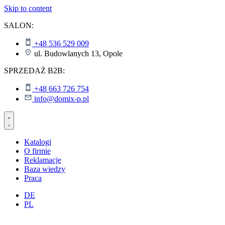
Skip to content
SALON:
+48 536 529 009
ul. Budowlanych 13, Opole
SPRZEDAŻ B2B:
+48 663 726 754
info@domix-p.pl
Katalogi
O firmie
Reklamacje
Baza wiedzy
Praca
DE
PL