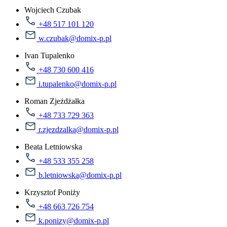
Wojciech Czubak
+48 517 101 120
w.czubak@domix-p.pl
Ivan Tupalenko
+48 730 600 416
i.tupalenko@domix-p.pl
Roman Zjeżdżałka
+48 733 729 363
r.zjezdzalka@domix-p.pl
Beata Letniowska
+48 533 355 258
b.letniowska@domix-p.pl
Krzysztof Poniży
+48 663 726 754
k.ponizy@domix-p.pl