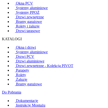
Okna PCV
Systemy aluminiowe
Systemy PPOŻ
Drzwi zewnętrzne
Bramy garażowe
Rolety i żaluzje
Drzwi tarasowe
KATALOGI
Okna i drzwi
Systemy aluminiowe
Drzwi PCV
Drzwi aluminiowe
Drzwi zewnetrzne - Kolekcja PIVOT
Parapety
Rolety
Żaluzje
Bramy garażowe
Do Pobrania
Dokumentacje
Instrukcje Montażu