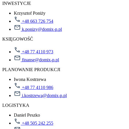
INWESTYCJE
Krzysztof Poniży
+48 663 726 754
k.ponizy@domix-p.pl
KSIĘGOWOŚĆ
+48 77 4110 973
finanse@domix-p.pl
PLANOWANIE PRODUKCJI
Iwona Kostrzewa
+48 77 4110 986
i.kostrzewa@domix-p.pl
LOGISTYKA
Daniel Peszko
+48 505 242 255