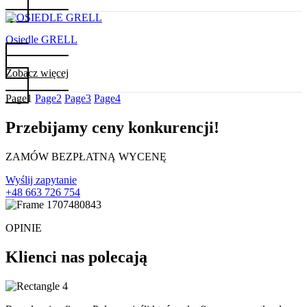
Osiedle GRELL
Zobacz więcej
Page
1
Page
2
Page
3
Page
4
Przebijamy ceny konkurencji!
ZAMÓW BEZPŁATNĄ WYCENĘ
Wyślij zapytanie
+48 663 726 754
OPINIE
Klienci nas polecają