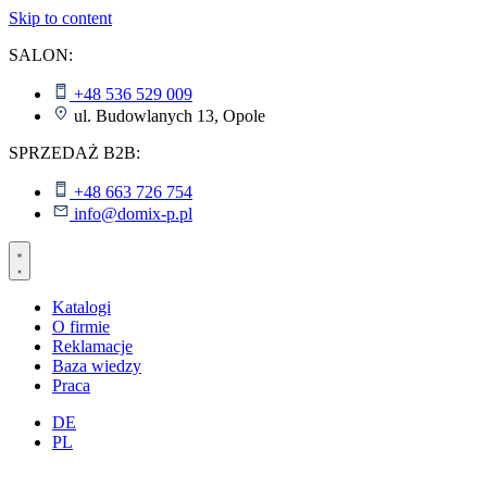
Skip to content
SALON:
+48 536 529 009
ul. Budowlanych 13, Opole
SPRZEDAŻ B2B:
+48 663 726 754
info@domix-p.pl
Katalogi
O firmie
Reklamacje
Baza wiedzy
Praca
DE
PL