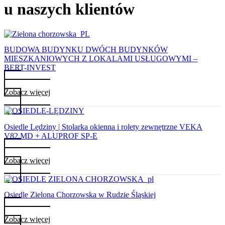
u naszych klientów
BUDOWA BUDYNKU DWÓCH BUDYNKÓW
MIESZKANIOWYCH Z LOKALAMI USŁUGOWYMI –
BERT-INVEST
Zobacz więcej
Osiedle Lędziny | Stolarka okienna i rolety zewnętrzne VEKA
V82.MD + ALUPROF SP-E
Zobacz więcej
Osiedle Zielona Chorzowska w Rudzie Śląskiej
Zobacz więcej