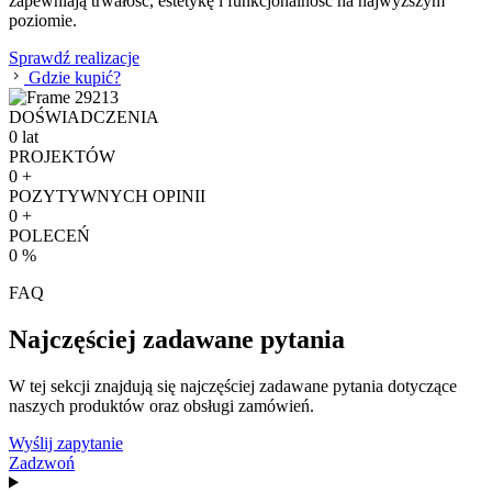
zapewniają trwałość, estetykę i funkcjonalność na najwyższym
poziomie.
Sprawdź realizacje
Gdzie kupić?
DOŚWIADCZENIA
0
lat
PROJEKTÓW
0
+
POZYTYWNYCH OPINII
0
+
POLECEŃ
0
%
FAQ
Najczęściej zadawane pytania
W tej sekcji znajdują się najczęściej zadawane pytania dotyczące
naszych produktów oraz obsługi zamówień.
Wyślij zapytanie
Zadzwoń