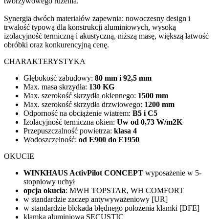
tworzywowego rdzenia.
Synergia dwóch materiałów zapewnia: nowoczesny design i
trwałość typową dla konstrukcji aluminiowych, wysoką
izolacyjność termiczną i akustyczną, niższą masę, większą łatwość
obróbki oraz konkurencyjną cenę.
CHARAKTERYSTYKA
Głębokość zabudowy:
80 mm i 92,5 mm
Max. masa skrzydła:
130 KG
Max. szerokość skrzydła okiennego:
1500 mm
Max. szerokość skrzydła drzwiowego:
1200 mm
Odporność na obciążenie wiatrem:
B5 i C5
Izolacyjność termiczna okien:
Uw od 0,73 W/m2K
Przepuszczalność powietrza:
klasa 4
Wodoszczelność:
od E900 do E1950
OKUCIE
WINKHAUS ActivPilot CONCEPT
wyposażenie w 5-
stopniowy uchył
opcja okucia
: MWH TOPSTAR, WH COMFORT
w standardzie zaczep antywyważeniowy [UR]
w standardzie blokada błędnego położenia klamki [DFE]
klamka aluminiowa SECUSTIC