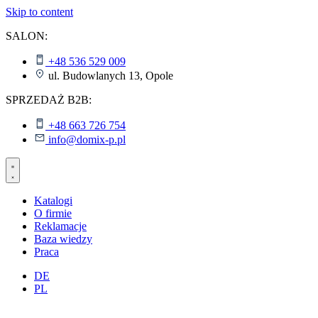
Skip to content
SALON:
+48 536 529 009
ul. Budowlanych 13, Opole
SPRZEDAŻ B2B:
+48 663 726 754
info@domix-p.pl
Katalogi
O firmie
Reklamacje
Baza wiedzy
Praca
DE
PL