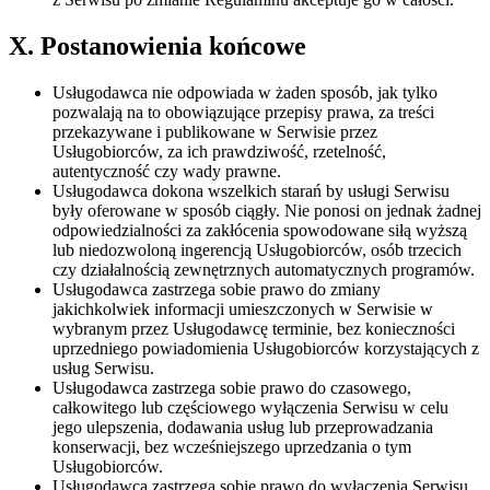
X. Postanowienia końcowe
Usługodawca nie odpowiada w żaden sposób, jak tylko
pozwalają na to obowiązujące przepisy prawa, za treści
przekazywane i publikowane w Serwisie przez
Usługobiorców, za ich prawdziwość, rzetelność,
autentyczność czy wady prawne.
Usługodawca dokona wszelkich starań by usługi Serwisu
były oferowane w sposób ciągły. Nie ponosi on jednak żadnej
odpowiedzialności za zakłócenia spowodowane siłą wyższą
lub niedozwoloną ingerencją Usługobiorców, osób trzecich
czy działalnością zewnętrznych automatycznych programów.
Usługodawca zastrzega sobie prawo do zmiany
jakichkolwiek informacji umieszczonych w Serwisie w
wybranym przez Usługodawcę terminie, bez konieczności
uprzedniego powiadomienia Usługobiorców korzystających z
usług Serwisu.
Usługodawca zastrzega sobie prawo do czasowego,
całkowitego lub częściowego wyłączenia Serwisu w celu
jego ulepszenia, dodawania usług lub przeprowadzania
konserwacji, bez wcześniejszego uprzedzania o tym
Usługobiorców.
Usługodawca zastrzega sobie prawo do wyłączenia Serwisu