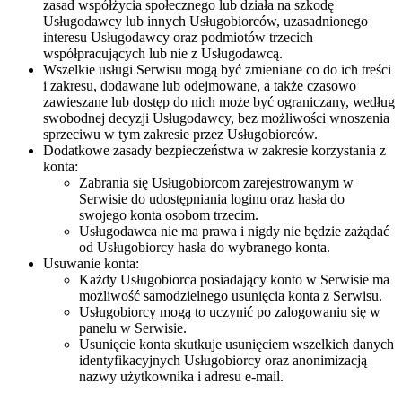
zasad współżycia społecznego lub działa na szkodę
Usługodawcy lub innych Usługobiorców, uzasadnionego
interesu Usługodawcy oraz podmiotów trzecich
współpracujących lub nie z Usługodawcą.
Wszelkie usługi Serwisu mogą być zmieniane co do ich treści
i zakresu, dodawane lub odejmowane, a także czasowo
zawieszane lub dostęp do nich może być ograniczany, według
swobodnej decyzji Usługodawcy, bez możliwości wnoszenia
sprzeciwu w tym zakresie przez Usługobiorców.
Dodatkowe zasady bezpieczeństwa w zakresie korzystania z
konta:
Zabrania się Usługobiorcom zarejestrowanym w
Serwisie do udostępniania loginu oraz hasła do
swojego konta osobom trzecim.
Usługodawca nie ma prawa i nigdy nie będzie zażądać
od Usługobiorcy hasła do wybranego konta.
Usuwanie konta:
Każdy Usługobiorca posiadający konto w Serwisie ma
możliwość samodzielnego usunięcia konta z Serwisu.
Usługobiorcy mogą to uczynić po zalogowaniu się w
panelu w Serwisie.
Usunięcie konta skutkuje usunięciem wszelkich danych
identyfikacyjnych Usługobiorcy oraz anonimizacją
nazwy użytkownika i adresu e-mail.