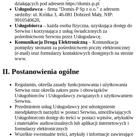
działających pod adresem https://domix-p.pl
Usługodawca
– firma "Domix-P Sp z o.o." z adresem
siedziby: ul. Krótka 3, 46-081 Dobrzeń Mały, NIP:
9910540620,
Usługobiorca
– każda osoba fizyczna, uzyskująca dostęp do
Serwisu i korzystająca z usług świadczonych za
pośrednictwem Serwisu przez Usługodawcę.
Komunikacja Drogą Elektroniczną
– Komunikacja
pomiędzy stronami za pośrednictwem poczty elektronicznej
(e-mail) oraz formularzy kontaktowych dostępnych na stronie
www.
II. Postanowienia ogólne
Regulamin, określa zasady funkcjonowania i użytkowania
Serwisu oraz określa zakres praw i obowiązków
Usługobiorców i Usługodawcy związanych z użytkowaniem
Serwisu.
Przedmiotem usług Usługodawcy jest udostępnienie
nieodpłatnych narzędzi w postaci Serwisu, umożliwiających
Usługobiorcom dostęp do treści w postaci wpisów, artykułów
i materiałów audiowizualnych lub aplikacji internetowych i
formularzy elektronicznych
Wszelkie ewentualne treści, artykuły i informacje zawierające