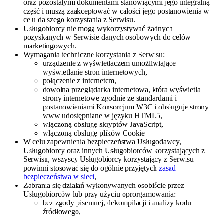
oraz pozostałymi dokumentami stanowiącymi jego integralną
część i muszą zaakceptować w całości jego postanowienia w
celu dalszego korzystania z Serwisu.
Usługobiorcy nie mogą wykorzystywać żadnych
pozyskanych w Serwisie danych osobowych do celów
marketingowych.
Wymagania techniczne korzystania z Serwisu:
urządzenie z wyświetlaczem umożliwiające
wyświetlanie stron internetowych,
połączenie z internetem,
dowolna przeglądarka internetowa, która wyświetla
strony internetowe zgodnie ze standardami i
postanowieniami Konsorcjum W3C i obsługuje strony
www udostępniane w języku HTML5,
włączoną obsługę skryptów JavaScript,
włączoną obsługę plików Cookie
W celu zapewnienia bezpieczeństwa Usługodawcy,
Usługobiorcy oraz innych Usługobiorców korzystających z
Serwisu, wszyscy Usługobiorcy korzystający z Serwisu
powinni stosować się do ogólnie przyjętych
zasad
bezpieczeństwa w sieci
,
Zabrania się działań wykonywanych osobiście przez
Usługobiorców lub przy użyciu oprorgamowania:
bez zgody pisemnej, dekompilacji i analizy kodu
źródłowego,