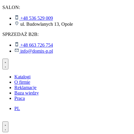
Skip
SALON:
to
content
+48 536 529 009
ul. Budowlanych 13, Opole
SPRZEDAŻ B2B:
+48 663 726 754
info@domix-p.pl
Katalogi
O firmie
Reklamacje
Baza wiedzy
Praca
PL