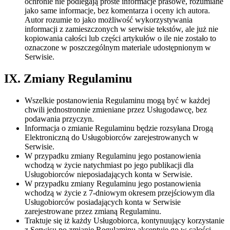
ochronie nie podlegają proste informacje prasowe, rozumiane
jako same informacje, bez komentarza i oceny ich autora.
Autor rozumie to jako możliwość wykorzystywania
informacji z zamieszczonych w serwisie tekstów, ale już nie
kopiowania całości lub części artykułów o ile nie zostało to
oznaczone w poszczególnym materiale udostępnionym w
Serwisie.
IX. Zmiany Regulaminu
Wszelkie postanowienia Regulaminu mogą być w każdej
chwili jednostronnie zmieniane przez Usługodawcę, bez
podawania przyczyn.
Informacja o zmianie Regulaminu będzie rozsyłana Drogą
Elektroniczną do Usługobiorców zarejestrowanych w
Serwisie.
W przypadku zmiany Regulaminu jego postanowienia
wchodzą w życie natychmiast po jego publikacji dla
Usługobiorców nieposiadających konta w Serwisie.
W przypadku zmiany Regulaminu jego postanowienia
wchodzą w życie z 7-dniowym okresem przejściowym dla
Usługobiorców posiadających konta w Serwisie
zarejestrowane przez zmianą Regulaminu.
Traktuje się iż każdy Usługobiorca, kontynuujący korzystanie
z Serwisu po zmianie Regulaminu akceptuje go w całości.