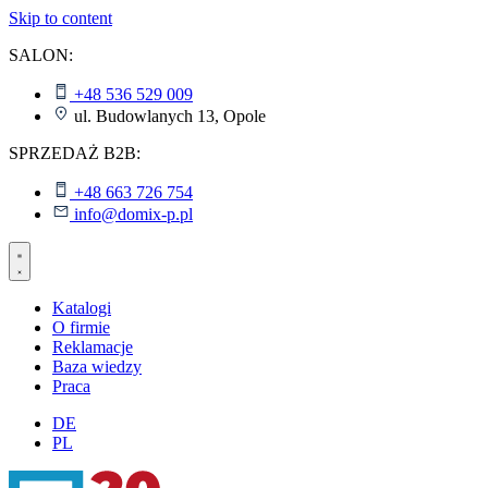
Skip to content
SALON:
+48 536 529 009
ul. Budowlanych 13, Opole
SPRZEDAŻ B2B:
+48 663 726 754
info@domix-p.pl
Katalogi
O firmie
Reklamacje
Baza wiedzy
Praca
DE
PL